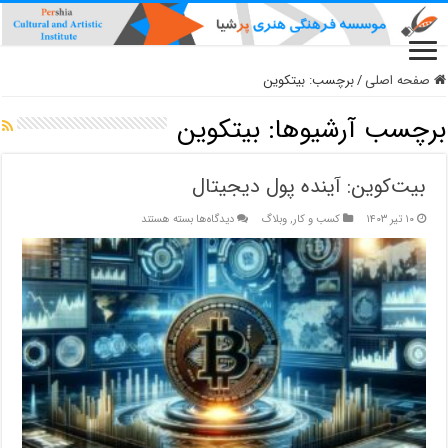
صفحه اصلی
/
برچسب:
بیتکوین
برچسب آرشیوها:
بیتکوین
بیت‌کوین: آینده پول دیجیتال
برای
۱۰ تیر ۱۴۰۳
کسب و کار
,
وبلاگ
دیدگاه‌ها
بسته هستند
بیت‌کوین:
آینده
پول
دیجیتال