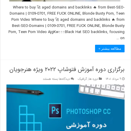
Where to buy 🚀 aged domains and backlinks 🔥 from Best-SEO-
Domains | 0109-0701, FREE FUCK ONLINE, Blonde Busty Porn, Teen
Porn Video Where to buy 🚀 aged domains and backlinks 🔥 from
Best-SEO-Domains | 0109-0701, FREE FUCK ONLINE, Blonde Busty
Porn, Teen Porn Video AjgKw↑↑↑Black Hat SEO backlinks, focusing
on …
مطالعه بیشتر »
برگزاری دوره آموزش فتوشاپ ۲۰۲۲ ویژه هنرجویان
برای
۹ مرداد ۱۴۰۱
دوره ها
,
گرافیک
دیدگاه‌ها
بسته هستند
برگزاری
دوره
آموزش
فتوشاپ
۲۰۲۲
ویژه
هنرجویان